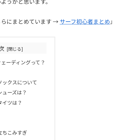
めようかと思います。
らにまとめています →
サーフ初心者まとめ
」
次
ウェーディングって？
ソックスについて
シューズは？
タイツは？
立ちこみすぎ