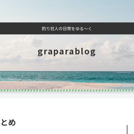
釣り狂人の日常をゆる～く
graparablog
まとめ