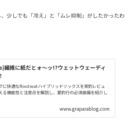
し、少しでも「冷え」と「ムレ抑制」がしたかったわ
。
socks]繊維に紙だとォ～ッ!?ウェットウェーディ
！
に快適なRootwatハイブリッドソックスを実釣レビュ
える機能性と注意点を解説し、夏釣行の必須装備を紹介し
www.graparablog.com