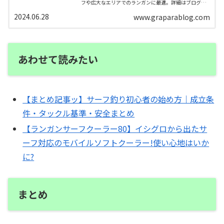
フや広大なエリアでのランガンに最適。詳細はブログ
で！
2024.06.28
www.graparablog.com
あわせて読みたい
【まとめ記事ッ】サーフ釣り初心者の始め方｜成立条
件・タックル基準・安全まとめ
【ランガンサーフクーラー80】イシグロから出たサ
ーフ対応のモバイルソフトクーラー!使い心地はいか
に?
まとめ