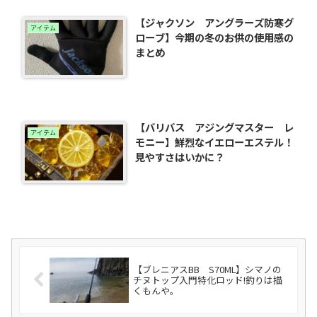
【ジャクソン アングラーズ防寒グ
アイテム
ローブ】今期の冬のお供の使用感の
まとめ
【バリバス アジングマスター レ
アイテム
モニー】鮮烈なイエローエステル！
見やすさはいかに？
【ブレニアスBB S70ML】シマノの
チヌトップ入門特化ロッド!釣りは描
くもんや。