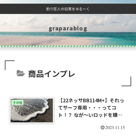
釣り狂人の日常をゆる～く
graparablog
商品インプレ
【22ネッサBB114M+】それっ
その他
てサーフ専用・・・ってコ
ト！？ なが～いロッドを購入
したので試し振り
2023.11.15