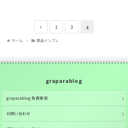
前
1
3
4
へ
ホーム
商品インプレ
graparablog
graparablog 免責事項
お問い合わせ