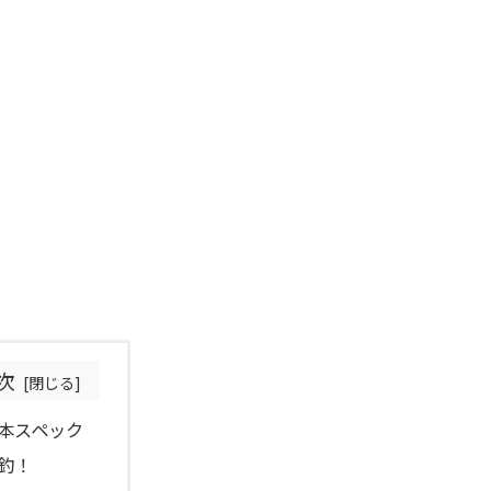
。
次
本スペック
釣！