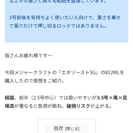
なエギの重さと扱える範囲を整理しています。
3号前後を気持ちよく使いたい人向けで、重さを乗せ
て張りだけで押し切るロッドではありません。
皆さんお疲れ様です～
今回メジャークラフトの「エギゾースト5G」の832MLを
購入したので感想をご紹介。
結論
、前半（2.5号中心）では扱いやすいが
3.5号×風×足
場高
が重なると負荷が跳ね、
破損リスク
が上がる。
目次